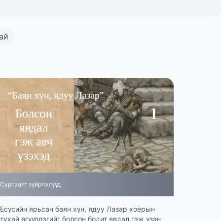
ай
Сургаалт зүйрлэлүүд
Есүсийн ярьсан баян хүн, ядуу Лазар хоёрын
тухай өгүүллэгийг болсон бодит явдал гэж үзэн