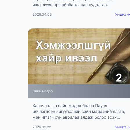
ишлэлүүдээр тайлбарласан судалгаа.
2026.04.05
Унших →
Сайн мэдээ
Хаанчлалын сайн мэдээ болон Паулд
илчлэгдсэн нигүүлслийн сайн мэдээний ялгаа,
мөн итгэгч хүн авралаа алдаж болох эсэх
асуудлыг Библийн ишлэлээр тайлбарлав.
2026.02.22
Унших →