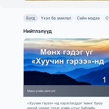
Бүгд
Үхэл ба амилал
Сайн мэдээ
С
Нийтлэлүүд
Мөнх үгийн ойлголт
«Хуучин гэрээ»-нд хэрэглэгддэг ‘мөнх’ буюу
еврей ‘улаам’ гэдэг үгийн утгыг Библийн