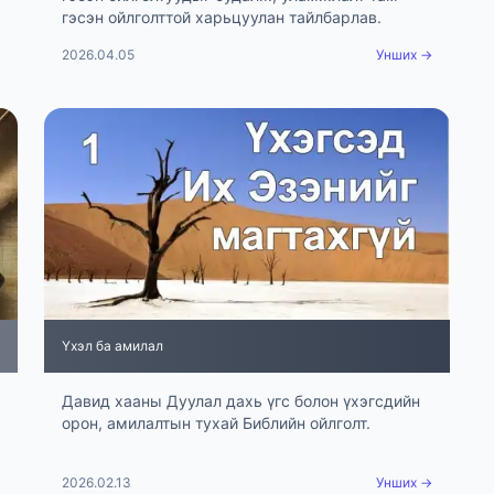
гэсэн ойлголттой харьцуулан тайлбарлав.
2026.04.05
Унших →
Үхэл ба амилал
Давид хааны Дуулал дахь үгс болон үхэгсдийн
орон, амилалтын тухай Библийн ойлголт.
2026.02.13
Унших →