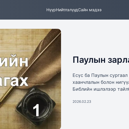
Нүүр
Нийтлэлүүд
Сайн мэдээ
Паулын зарл
Есүс ба Паулын сургаал
хаанчлалын болон нигүү
Библийн ишлэлээр тайл
2026.02.23