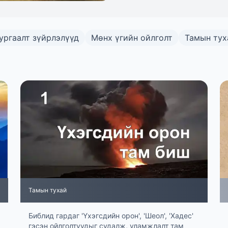
ургаалт зүйрлэлүүд
Мөнх үгийн ойлголт
Тамын тух
Тамын тухай
Библид гардаг 'Үхэгсдийн орон', 'Шеол', 'Хадес'
гэсэн ойлголтуудыг судалж, уламжлалт там