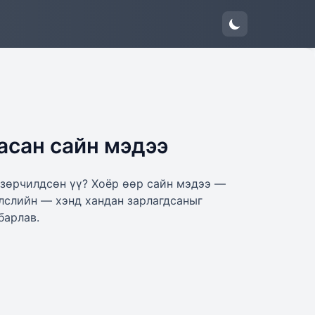
асан сайн мэдээ
 зөрчилдсөн үү? Хоёр өөр сайн мэдээ —
лслийн — хэнд хандан зарлагдсаныг
барлав.