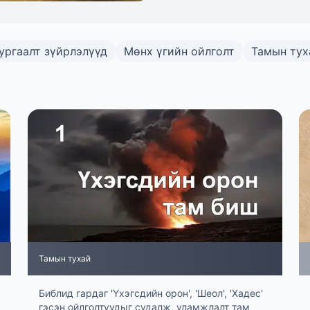
ургаалт зүйрлэлүүд
Мөнх үгийн ойлголт
Тамын тух
Тамын тухай
Библид гардаг 'Үхэгсдийн орон', 'Шеол', 'Хадес'
гэсэн ойлголтуудыг судалж, уламжлалт там