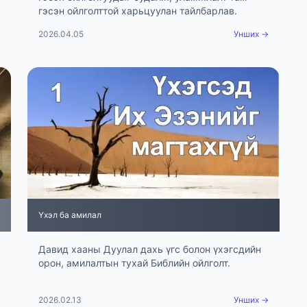
гэсэн ойлголттой харьцуулан тайлбарлав.
2026.04.05
Унших →
Үхэл ба амилал
Давид хааны Дуулал дахь үгс болон үхэгсдийн
орон, амилалтын тухай Библийн ойлголт.
2026.02.13
Унших →