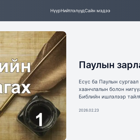
Нүүр
Нийтлэлүүд
Сайн мэдээ
Паулын зарл
Есүс ба Паулын сургаал
хаанчлалын болон нигүү
Библийн ишлэлээр тайл
2026.02.23