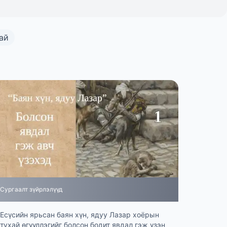
ай
Сургаалт зүйрлэлүүд
Есүсийн ярьсан баян хүн, ядуу Лазар хоёрын
тухай өгүүллэгийг болсон бодит явдал гэж үзэн