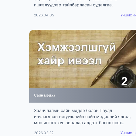
ишлэлүүдээр тайлбарласан судалгаа.
2026.04.05
Унших →
Сайн мэдээ
Хаанчлалын сайн мэдээ болон Паулд
илчлэгдсэн нигүүлслийн сайн мэдээний ялгаа,
мөн итгэгч хүн авралаа алдаж болох эсэх
асуудлыг Библийн ишлэлээр тайлбарлав.
2026.02.22
Унших →