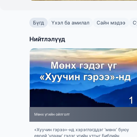
Бүгд
Үхэл ба амилал
Сайн мэдээ
С
Нийтлэлүүд
Мөнх үгийн ойлголт
«Хуучин гэрээ»-нд хэрэглэгддэг ‘мөнх’ буюу
еврей ‘улаам’ гэдэг үгийн утгыг Библийн