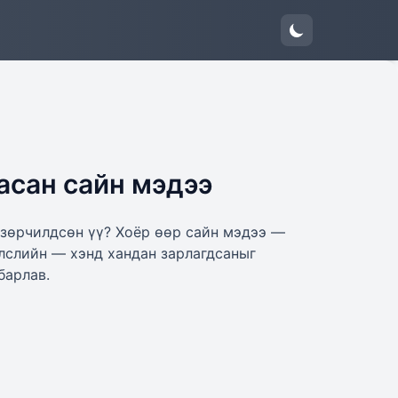
асан сайн мэдээ
 зөрчилдсөн үү? Хоёр өөр сайн мэдээ —
лслийн — хэнд хандан зарлагдсаныг
барлав.